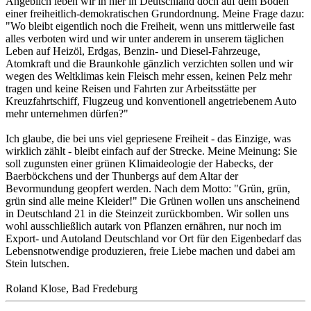
Angeblich leben wir in hier in Deutschland doch auf dem Boden
einer freiheitlich-demokratischen Grundordnung. Meine Frage dazu:
"Wo bleibt eigentlich noch die Freiheit, wenn uns mittlerweile fast
alles verboten wird und wir unter anderem in unserem täglichen
Leben auf Heizöl, Erdgas, Benzin- und Diesel-Fahrzeuge,
Atomkraft und die Braunkohle gänzlich verzichten sollen und wir
wegen des Weltklimas kein Fleisch mehr essen, keinen Pelz mehr
tragen und keine Reisen und Fahrten zur Arbeitsstätte per
Kreuzfahrtschiff, Flugzeug und konventionell angetriebenem Auto
mehr unternehmen dürfen?"
Ich glaube, die bei uns viel gepriesene Freiheit - das Einzige, was
wirklich zählt - bleibt einfach auf der Strecke. Meine Meinung: Sie
soll zugunsten einer grünen Klimaideologie der Habecks, der
Baerböckchens und der Thunbergs auf dem Altar der
Bevormundung geopfert werden. Nach dem Motto: "Grün, grün,
grün sind alle meine Kleider!" Die Grünen wollen uns anscheinend
in Deutschland 21 in die Steinzeit zurückbomben. Wir sollen uns
wohl ausschließlich autark von Pflanzen ernähren, nur noch im
Export- und Autoland Deutschland vor Ort für den Eigenbedarf das
Lebensnotwendige produzieren, freie Liebe machen und dabei am
Stein lutschen.
Roland Klose, Bad Fredeburg