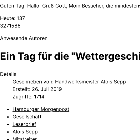
Guten Tag, Hallo, Grüß Gott, Moin Besucher, die mindestens
Heute:
137
3
2
7
1
5
8
6
Anwesende Autoren
Ein Tag für die "Wettergeschi
Details
Geschrieben von:
Handwerksmeister Alois Sepp
Erstellt: 26. Juli 2019
Zugriffe: 1714
Hamburger Morgenpost
Gesellschaft
Leserbrief
Alois Sepp
Mitstreiter