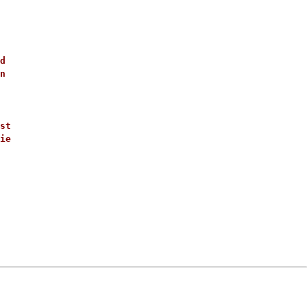
d
n
st
ie