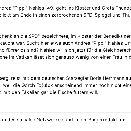
drea "Pippi" Nahles (49) geht ins Kloster und Greta Thun
blickt am Ende in einen zerbrochenen SPD-Spiegel und Thun
chenk an die SPD" bezeichnete, im Kloster der Benediktiner
taucht war. Sucht hier etwa auch Andrea "Pippi" Nahles Un
 führerlos sind? Nahles will sich jetzt für die Gleichberec
rche im Vatikan lässt sich genauso wenig von einer Frau i
berg, reist mit dem deutschen Starsegler Boris Herrmann a
weil die Gorch Fo(u)ck anscheinend immer noch nicht einsat
mit den Fäkalien gar die Fische füttern will.
 in den sozialen Netzwerken und in der Bürgerredaktion: