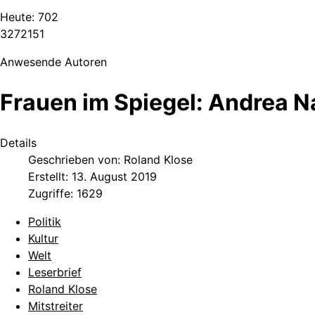
Heute:
702
3
2
7
2
1
5
1
Anwesende Autoren
Frauen im Spiegel: Andrea N
Details
Geschrieben von:
Roland Klose
Erstellt: 13. August 2019
Zugriffe: 1629
Politik
Kultur
Welt
Leserbrief
Roland Klose
Mitstreiter