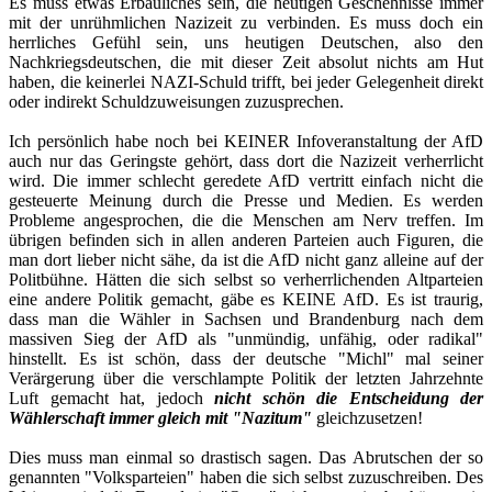
Es muss etwas Erbauliches sein, die heutigen Geschehnisse immer
mit der unrühmlichen Nazizeit zu verbinden. Es muss doch ein
herrliches Gefühl sein, uns heutigen Deutschen, also den
Nachkriegsdeutschen, die mit dieser Zeit absolut nichts am Hut
haben, die keinerlei NAZI-Schuld trifft, bei jeder Gelegenheit direkt
oder indirekt Schuldzuweisungen zuzusprechen.
Ich persönlich habe noch bei KEINER Infoveranstaltung der AfD
auch nur das Geringste gehört, dass dort die Nazizeit verherrlicht
wird. Die immer schlecht geredete AfD vertritt einfach nicht die
gesteuerte Meinung durch die Presse und Medien. Es werden
Probleme angesprochen, die die Menschen am Nerv treffen. Im
übrigen befinden sich in allen anderen Parteien auch Figuren, die
man dort lieber nicht sähe, da ist die AfD nicht ganz alleine auf der
Politbühne. Hätten die sich selbst so verherrlichenden Altparteien
eine andere Politik gemacht, gäbe es KEINE AfD. Es ist traurig,
dass man die Wähler in Sachsen und Brandenburg nach dem
massiven Sieg der AfD als "unmündig, unfähig, oder radikal"
hinstellt. Es ist schön, dass der deutsche "Michl" mal seiner
Verärgerung über die verschlampte Politik der letzten Jahrzehnte
Luft gemacht hat, jedoch
nicht schön die Entscheidung der
Wählerschaft immer gleich mit "Nazitum"
gleichzusetzen!
Dies muss man einmal so drastisch sagen. Das Abrutschen der so
genannten "Volksparteien" haben die sich selbst zuzuschreiben. Des