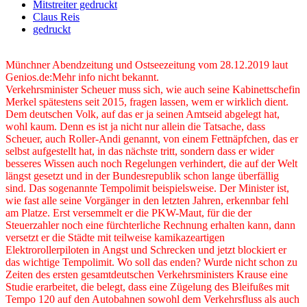
Mitstreiter gedruckt
Claus Reis
gedruckt
Münchner Abendzeitung und Ostseezeitung vom 28.12.2019 laut
Genios.de:Mehr info nicht bekannt.
Verkehrsminister Scheuer muss sich, wie auch seine Kabinettschefin
Merkel spätestens seit 2015, fragen lassen, wem er wirklich dient.
Dem deutschen Volk, auf das er ja seinen Amtseid abgelegt hat,
wohl kaum. Denn es ist ja nicht nur allein die Tatsache, dass
Scheuer, auch Roller-Andi genannt, von einem Fettnäpfchen, das er
selbst aufgestellt hat, in das nächste tritt, sondern dass er wider
besseres Wissen auch noch Regelungen verhindert, die auf der Welt
längst gesetzt und in der Bundesrepublik schon lange überfällig
sind. Das sogenannte Tempolimit beispielsweise. Der Minister ist,
wie fast alle seine Vorgänger in den letzten Jahren, erkennbar fehl
am Platze. Erst versemmelt er die PKW-Maut, für die der
Steuerzahler noch eine fürchterliche Rechnung erhalten kann, dann
versetzt er die Städte mit teilweise kamikazeartigen
Elektrorollerpiloten in Angst und Schrecken und jetzt blockiert er
das wichtige Tempolimit. Wo soll das enden? Wurde nicht schon zu
Zeiten des ersten gesamtdeutschen Verkehrsministers Krause eine
Studie erarbeitet, die belegt, dass eine Zügelung des Bleifußes mit
Tempo 120 auf den Autobahnen sowohl dem Verkehrsfluss als auch