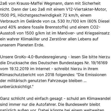
2a6 von Krauss-Maffei Wegmann, dann mit Sicherheit
nicht. Denn der Leo 2a6 mit einem V12-Viertakter-Motor,
1500 PS, Höchstgeschwindigkeit 72 km/h, einem
Verbrauch im Gelände von ca. 530 ltr./100 km (60% Diesel
und 40% andere fossile Brennstoffe) und einem CO2-
Ausstoß von 1500 g/km ist im Manöver- und Kriegseinsatz
ein wahrer Klimakiller und Zerstörer allen Lebens auf
unserem Planeten Erde.
Unsere GroKo-4.0-Bundesregierung - lesen Sie bitte hierzu
die Drucksache des Deutschen Bundestages Nr. 19/16169
vom 19.12.2019 im Internet - schreibt hierzu in ihrem
Klimaschutzbericht von 2018 folgendes: "Die Emissionen
der militärisch genutzten Fahrzeuge bleiben ...
unberücksichtigt."
Ganz schlicht und einfach gesagt - schuld am Klimawandel
sind immer nur die Autofahrer. Die Bundeswehr bleibt
natürlich außen vor. Dabei könnte bei einem weltweiten