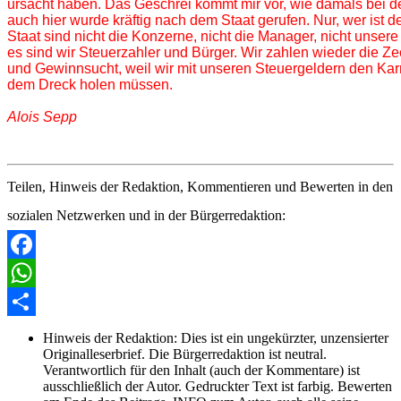
ursacht haben. Das Geschrei kommt mir vor, wie damals bei 
d
auch hier wurde kräftig nach dem Staat gerufen. Nur, 
wer ist d
Staat sind nicht die Konzerne, nicht die 
Manager, nicht unsere
es sind wir Steuerzahler und 
Bürger. Wir zahlen wieder die Zec
und Gewinnsucht, 
weil wir mit unseren Steuergeldern den Kar
dem Dreck 
holen müssen.

Alois
Sepp
Teilen, Hinweis der Redaktion, Kommentieren und Bewerten in den
sozialen Netzwerken und in der Bürgerredaktion:
Facebook
WhatsApp
Share
Hinweis der Redaktion:
Dies ist ein ungekürzter, unzensierter
Originalleserbrief. Die Bürgerredaktion ist neutral.
Verantwortlich für den Inhalt (auch der Kommentare) ist
ausschließlich der Autor. Gedruckter Text ist farbig. Bewerten