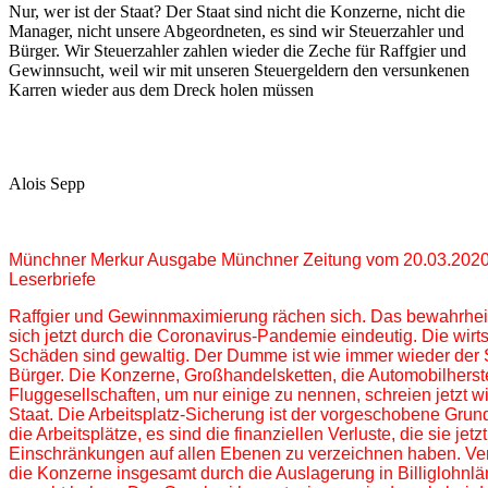
Nur, wer ist der Staat? Der Staat sind nicht die Konzerne, nicht die
Manager, nicht unsere Abgeordneten, es sind wir Steuerzahler und
Bürger. Wir Steuerzahler zahlen wieder die Zeche für Raffgier und
Gewinnsucht, weil wir mit unseren Steuergeldern den versunkenen
Karren wieder aus dem Dreck holen müssen
Alois Sepp
Münchner Merkur Ausgabe Münchner Zeitung vom 20.03.2020 S
Leserbriefe
Raffgier und Gewinnmaximierung rächen sich. Das bewahrheit
sich jetzt durch die Coronavirus-Pandemie eindeutig. Die 
wirt
Schäden sind gewaltig. Der Dumme ist wie immer 
wieder der 
Bürger. Die Konzerne, Großhandelsketten, 
die Automobilherste
Fluggesellschaften, um nur einige zu 
nennen, schreien jetzt 
Staat. Die Arbeitsplatz-
Sicherung ist der vorgeschobene Grund
die Arbeitsplätze
, es sind die finanziellen Verluste, die sie jetz
Einschränkungen auf allen Ebenen zu verzeichnen haben. Verl
die Konzerne insgesamt durch die Auslagerung in Billiglohnlä