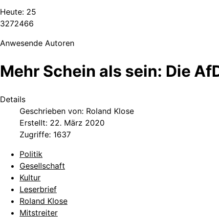
Heute:
25
3
2
7
2
4
6
6
Anwesende Autoren
Mehr Schein als sein: Die AfD
Details
Geschrieben von:
Roland Klose
Erstellt: 22. März 2020
Zugriffe: 1637
Politik
Gesellschaft
Kultur
Leserbrief
Roland Klose
Mitstreiter