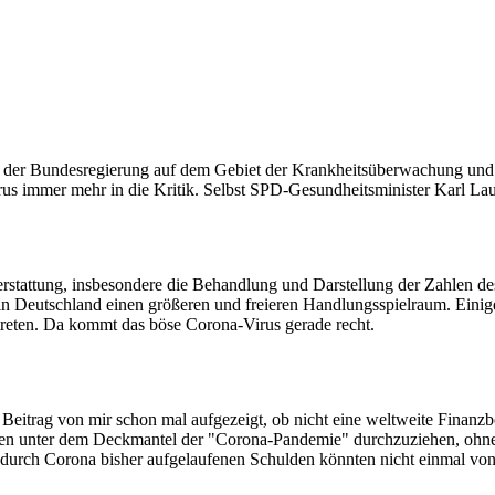
 der Bundesregierung auf dem Gebiet der Krankheitsüberwachung und -p
immer mehr in die Kritik. Selbst SPD-Gesundheitsminister Karl Laute
erstattung, insbesondere die Behandlung und Darstellung der Zahlen de
s in Deutschland einen größeren und freieren Handlungsspielraum. Eini
treten. Da kommt das böse Corona-Virus gerade recht.
m Beitrag von mir schon mal aufgezeigt, ob nicht eine weltweite Fina
fangen unter dem Deckmantel der "Corona-Pandemie" durchzuziehen, ohn
 durch Corona bisher aufgelaufenen Schulden könnten nicht einmal vo