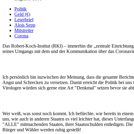
Politik
Geld (€)
Leserbrief
Alois Sepp
Mitstreiter
Corona
Das Robert-Koch-Institut (RKI) – immerhin die „zentrale Einrichtung
seines Umgangs mit dem und der Kommunikation über das Coronavirus 
Ich persönlich bin inzwischen der Meinung, dass die gesamte Bericht
Angst und Schrecken zu versetzen. Damit erreicht die Politik bei un
Virologen würden sich gerne eine Art "Denkmal" setzen bevor sie ab
Wer weiß, was sonst noch kommt. Ich befürchte, wie bereits in eine
uns, wie auch in anderen Staaten es viel leichter hat, dieses Unter
"ALLE" mitmachenden Staaten, ihrer Staatsschulden entledigen. Die
Bürger und Wähler werden ruhig gestellt!