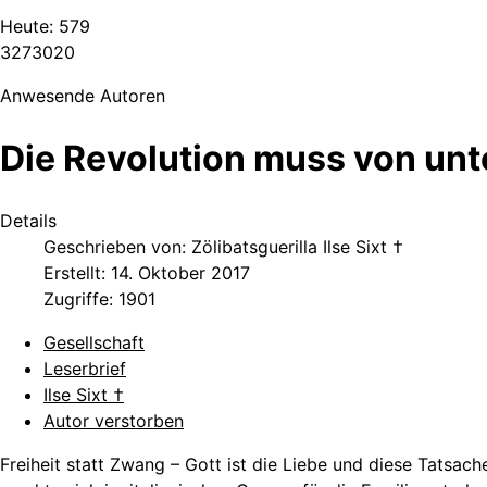
Heute:
579
3
2
7
3
0
2
0
Anwesende Autoren
Die Revolution muss von u
Details
Geschrieben von:
Zölibatsguerilla Ilse Sixt †
Erstellt: 14. Oktober 2017
Zugriffe: 1901
Gesellschaft
Leserbrief
Ilse Sixt †
Autor verstorben
Freiheit statt Zwang – Gott ist die Liebe und diese Tatsach