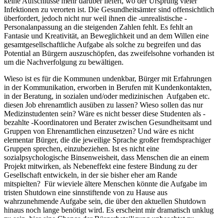
keine Aufschlüsse mehr darüber liefert, wo der Ursprung vieler
Infektionen zu verorten ist. Die Gesundheitsämter sind offensichtlich
überfordert, jedoch nicht nur weil ihnen die -unrealistische -
Personalanpassung an die steigenden Zahlen fehlt. Es fehlt an
Fantasie und Kreativität, an Beweglichkeit und an dem Willen eine
gesamtgesellschaftliche Aufgabe als solche zu begreifen und das
Potential an Bürgern auszuschöpfen, das zweifelsohne vorhanden ist
um die Nachverfolgung zu bewältigen.
Wieso ist es für die Kommunen undenkbar, Bürger mit Erfahrungen
in der Kommunikation, erworben in Berufen mit Kundenkontakten,
in der Beratung, in sozialen und/oder medizinischen Aufgaben etc.
diesen Job ehrenamtlich ausüben zu lassen? Wieso sollen das nur
Medizinstudenten sein? Wäre es nicht besser diese Studenten als -
bezahlte -Koordinatoren und Berater zwischen Gesundheitsamt und
Gruppen von Ehrenamtlichen einzusetzen? Und wäre es nicht
elementar Bürger, die die jeweilige Sprache großer fremdsprachiger
Gruppen sprechen, einzubeziehen. Ist es nicht eine
sozialpsychologische Binsenweisheit, dass Menschen die an einem
Projekt mitwirken, als Nebeneffekt eine festere Bindung zu der
Gesellschaft entwickeln, in der sie bisher eher am Rande
mitspielten? Für wieviele ältere Menschen könnte die Aufgabe im
tristen Shutdown eine sinnstiftende von zu Hause aus
wahrzunehmende Aufgabe sein, die über den aktuellen Shutdown
hinaus noch lange benötigt wird. Es erscheint mir dramatisch unklug