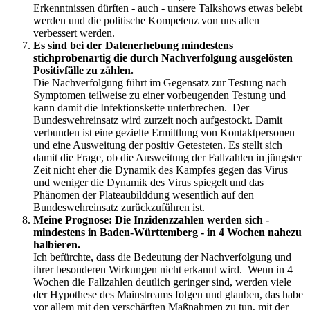
Erkenntnissen dürften - auch - unsere Talkshows etwas belebt
werden und die politische Kompetenz von uns allen
verbessert werden.
Es sind bei der Datenerhebung mindestens
stichprobenartig die durch Nachverfolgung ausgelösten
Positivfälle zu zählen.
Die Nachverfolgung führt im Gegensatz zur Testung nach
Symptomen teilweise zu einer vorbeugenden Testung und
kann damit die Infektionskette unterbrechen. Der
Bundeswehreinsatz wird zurzeit noch aufgestockt. Damit
verbunden ist eine gezielte Ermittlung von Kontaktpersonen
und eine Ausweitung der positiv Getesteten. Es stellt sich
damit die Frage, ob die Ausweitung der Fallzahlen in jüngster
Zeit nicht eher die Dynamik des Kampfes gegen das Virus
und weniger die Dynamik des Virus spiegelt und das
Phänomen der Plateaubilddung wesentlich auf den
Bundeswehreinsatz zurückzuführen ist.
Meine Prognose: Die Inzidenzzahlen werden sich -
mindestens in Baden-Württemberg - in 4 Wochen nahezu
halbieren.
Ich befürchte, dass die Bedeutung der Nachverfolgung und
ihrer besonderen Wirkungen nicht erkannt wird. Wenn in 4
Wochen die Fallzahlen deutlich geringer sind, werden viele
der Hypothese des Mainstreams folgen und glauben, das habe
vor allem mit den verschärften Maßnahmen zu tun, mit der