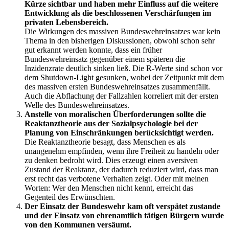
Kürze sichtbar und haben mehr Einfluss auf die weitere
Entwicklung als die beschlossenen Verschärfungen im
privaten Lebensbereich.
Die Wirkungen des massiven Bundeswehreinsatzes war kein
Thema in den bisherigen Diskussionen, obwohl schon sehr
gut erkannt werden konnte, dass ein früher
Bundeswehreinsatz gegenüber einem späteren die
Inzidenzrate deutlich sinken ließ. Die R-Werte sind schon vor
dem Shutdown-Light gesunken, wobei der Zeitpunkt mit dem
des massiven ersten Bundeswehreinsatzes zusammenfällt.
Auch die Abflachung der Fallzahlen korreliert mit der ersten
Welle des Bundeswehreinsatzes.
Anstelle von moralischen Überforderungen sollte die
Reaktanztheorie aus der Sozialpsychologie bei der
Planung von Einschränkungen berücksichtigt werden.
Die Reaktanztheorie besagt, dass Menschen es als
unangenehm empfinden, wenn ihre Freiheit zu handeln oder
zu denken bedroht wird. Dies erzeugt einen aversiven
Zustand der Reaktanz, der dadurch reduziert wird, dass man
erst recht das verbotene Verhalten zeigt. Oder mit meinen
Worten: Wer den Menschen nicht kennt, erreicht das
Gegenteil des Erwünschten.
Der Einsatz der Bundeswehr kam oft verspätet zustande
und der Einsatz von ehrenamtlich tätigen Bürgern wurde
von den Kommunen versäumt.