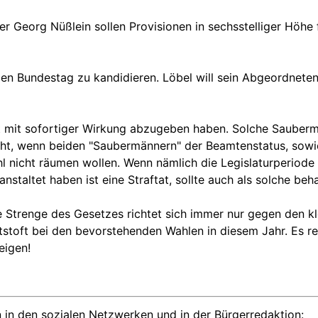
 Georg Nüßlein sollen Provisionen in sechsstelliger Höhe 
 den Bundestag zu kandidieren. Löbel will sein Abgeordnet
at mit sofortiger Wirkung abzugeben haben. Solche Saubermä
echt, wenn beiden "Saubermännern" der Beamtenstatus, sowi
hl nicht räumen wollen. Wenn nämlich die Legislaturperiode 
staltet haben ist eine Straftat, sollte auch als solche be
e Strenge des Gesetzes richtet sich immer nur gegen den kl
stoft bei den bevorstehenden Wahlen in diesem Jahr. Es rei
eigen!
 in den sozialen Netzwerken und in der Bürgerredaktion: