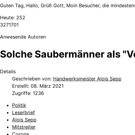
Guten Tag, Hallo, Grüß Gott, Moin Besucher, die mindestens
Heute:
252
3
2
7
1
7
0
1
Anwesende Autoren
Solche Saubermänner als "Vol
Details
Geschrieben von:
Handwerksmeister Alois Sepp
Erstellt: 08. März 2021
Zugriffe: 1236
Politik
Leserbrief
Alois Sepp
Mitstreiter
Corona