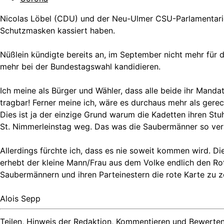
Nicolas Löbel (CDU) und der Neu-Ulmer CSU-Parlamentarier
Schutzmasken kassiert haben.
Nüßlein kündigte bereits an, im September nicht mehr für
mehr bei der Bundestagswahl kandidieren.
Ich meine als Bürger und Wähler, dass alle beide ihr Mand
tragbar! Ferner meine ich, wäre es durchaus mehr als ger
Dies ist ja der einzige Grund warum die Kadetten ihren Stu
St. Nimmerleinstag weg. Das was die Saubermänner so veran
Allerdings fürchte ich, dass es nie soweit kommen wird. Di
erhebt der kleine Mann/Frau aus dem Volke endlich den Rot
Saubermännern und ihren Parteinestern die rote Karte zu z
Alois Sepp
Teilen, Hinweis der Redaktion, Kommentieren und Bewerten