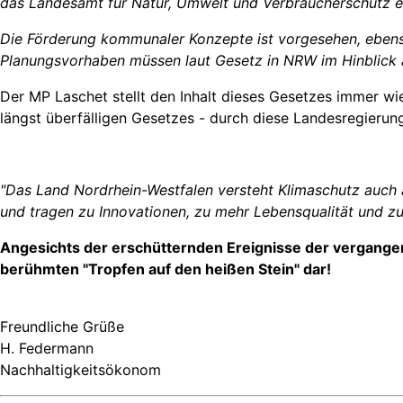
das Landesamt für Natur, Umwelt und Verbraucherschutz e
Die Förderung kommunaler Konzepte ist vorgesehen, ebens
Planungsvorhaben müssen laut Gesetz in NRW im Hinblick au
Der MP Laschet stellt den Inhalt dieses Gesetzes immer wi
längst überfälligen Gesetzes - durch diese Landesregieru
"Das Land Nordrhein-Westfalen versteht Klimaschutz auch a
und tragen zu Innovationen, zu mehr Lebensqualität und z
Angesichts der erschütternden Ereignisse der vergangene
berühmten "Tropfen auf den heißen Stein" dar!
Freundliche Grüße
H. Federmann
Nachhaltigkeitsökonom