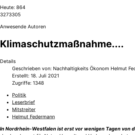
Heute:
864
3
2
7
3
3
0
5
Anwesende Autoren
Klimaschutzmaßnahme....
Details
Geschrieben von:
Nachhaltigkeits Ökonom Helmut F
Erstellt: 18. Juli 2021
Zugriffe: 1348
Politik
Leserbrief
Mitstreiter
Helmut Federmann
In Nordrhein-Westfalen ist erst vor wenigen Tagen vo