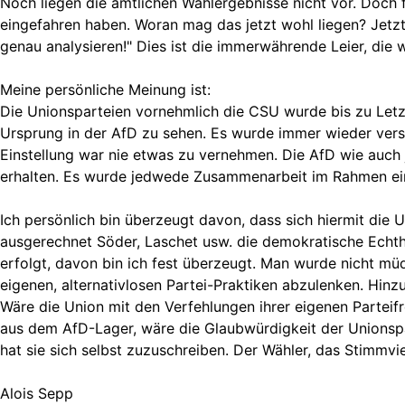
Noch liegen die amtlichen Wahlergebnisse nicht vor. Doch f
eingefahren haben. Woran mag das jetzt wohl liegen? Jetzt
genau analysieren!" Dies ist die immerwährende Leier, di
Meine persönliche Meinung ist:
Die Unionsparteien vornehmlich die CSU wurde bis zu Letzt
Ursprung in der AfD zu sehen. Es wurde immer wieder versu
Einstellung war nie etwas zu vernehmen. Die AfD wie auch
erhalten. Es wurde jedwede Zusammenarbeit im Rahmen ein
Ich persönlich bin überzeugt davon, dass sich hiermit die
ausgerechnet Söder, Laschet usw. die demokratische Echth
erfolgt, davon bin ich fest überzeugt. Man wurde nicht müd
eigenen, alternativlosen Partei-Praktiken abzulenken. Hi
Wäre die Union mit den Verfehlungen ihrer eigenen Parte
aus dem AfD-Lager, wäre die Glaubwürdigkeit der Unionspar
hat sie sich selbst zuzuschreiben. Der Wähler, das Stimmvi
Alois Sepp