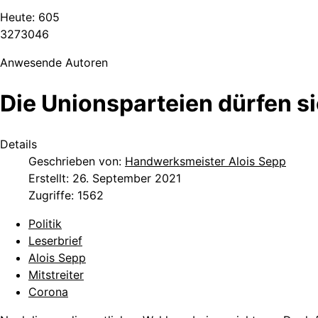
Heute:
605
3
2
7
3
0
4
6
Anwesende Autoren
Die Unionsparteien dürfen si
Details
Geschrieben von:
Handwerksmeister Alois Sepp
Erstellt: 26. September 2021
Zugriffe: 1562
Politik
Leserbrief
Alois Sepp
Mitstreiter
Corona