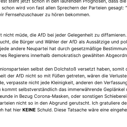
est steht jetzt schon in den laufenden Prognosen, dass die
 schon wird von fast allen Sprechern der Parteien gesagt: 
e wir Fernsehzuschauer zu hören bekommen.
 nicht müde, die AfD bei jeder Gelegenheit zu diffamieren
cht, die Bürger und Wähler der AfD als Aussätzige und poli
 jede andere Neupartei hat durch gesetzmäßige Bestimmung
es Regierens innerhalb demokratisch gewählten Abgeordnet
 Unionsparteien selbst den Dolchstoß versetzt haben, somit
eit der AfD nicht so mit Füßen getreten, wären die Verlus
e, verpasste nicht jede Kleinigkeit, anderen den Verfassun
nzu kommt selbstverständlich das immerwährende Geplänkel 
ifreunde in Bezug Corona-Masken, oder sonstigen Schieber
teien nicht so in den Abgrund gerutscht. Ich gratuliere de
eh hat hier
KEINE
Schuld. Diese Tatsache wäre eine eingehen