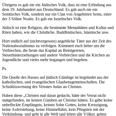
Übrigens es gab nie ein Jüdisches Volk, dass ist eine Erfindung aus
dem 19. Jahrhundert aus Deutschland. Es gab auch nie ein
Semtisches Volk, sondern nur ein Clan von Angehören Sems, einer
der 3 Söhne Noahs. Es gab ein Israelisches Volk.
Jüdisch ist eine Religion, die bestimmte Mentalitäten und Kultur und
Riten haben, wie die Christliche, Buddhistischen, Islamische usw.
Hört endlich auf (nichtvergessen) angebliche Täter aus der Zeit des
Nationalsozialismus zu verfolgen. Kümmert euch lieber um die
Verbrechen, die heute das Kapital an Betrügereien,
Steuerhinterziehungen und andere Verbrechen und die Kirchen an
Jugendliche und vieles mehr begangen und begehen.
Ps.
Die Quelle des Hasses auf jüdisch Gläubige ist begründet aus der
katholischen, und evangelischen Glaubensgemeinschaften. Die
Schuldzuweisung des Verrates Judas an Christus.
Haben diese „Christen mal daran gedacht, hätte der Verrat nicht
stattgefunden, sie keinen Glauben an Christus hätten. Es gäbe keine
unbefleckte Empfängnis, keinen Sohn Gottes, keine Kreuzigung,
keine Auferstehung, keine Himmelfahrt, kein Pfingsten mit der
Verkündung- und geht in alle Welt und lehret alle Völker, geben