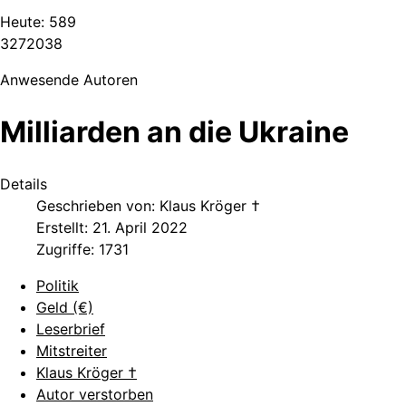
Heute:
589
3
2
7
2
0
3
8
Anwesende Autoren
Milliarden an die Ukraine
Details
Geschrieben von:
Klaus Kröger †
Erstellt: 21. April 2022
Zugriffe: 1731
Politik
Geld (€)
Leserbrief
Mitstreiter
Klaus Kröger †
Autor verstorben