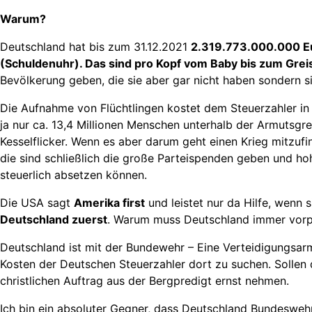
Warum?
Deutschland hat bis zum 31.12.2021
2.319.773.000.000 Eu
(Schuldenuhr). Das sind pro Kopf vom Baby bis zum Grei
Bevölkerung geben, die sie aber gar nicht haben sondern
Die Aufnahme von Flüchtlingen kostet dem Steuerzahler in De
ja nur ca. 13,4 Millionen Menschen unterhalb der Armutsgre
Kesselflicker. Wenn es aber darum geht einen Krieg mitzuf
die sind schließlich die große Parteispenden geben und ho
steuerlich absetzen können.
Die USA sagt
Amerika first
und leistet nur da Hilfe, wenn
Deutschland zuerst
. Warum muss Deutschland immer vorpr
Deutschland ist mit der Bundewehr – Eine Verteidigungsarm
Kosten der Deutschen Steuerzahler dort zu suchen. Sollen
christlichen Auftrag aus der Bergpredigt ernst nehmen.
Ich bin ein absoluter Gegner, dass Deutschland Bundeswehr