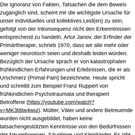
Die Ignoranz von Fakten, Tatsachen die dem Beweis
zugänglich sind, scheint mir die wichtigste Ursache für
unser individuelles und kollektives Leid(en) zu sein,
gefolgt von der Inkonsequenz nicht den Erkenntnissen
entsprechend zu handeln. Artur Janov, der Erfinder der
Primärtherapie, schrieb 1970, dass wir alle mehr oder
weniger neurotisch seien und deshalb leiden würden.
Bezüglich der Ursache
sprach
er
von katastrophalen
frühkindlichen Erfahrungen und Erlebnissen, die er als
Urschmerz (Primal Pain) bezeichnete.
Heute
spricht
und schreibt zum Beispiel Franz Ruppert von
frühkindlichen Psychotraumata und therapiert
Betroffene
(
https://youtube.com/watch?
v=MK3t6lw4wuI
)
. Mütter, Väter und andere Betreuende
wurden nicht
ausgebildet
,
haben keine
tatsachengestützten Kenntnisse von den Bedürfnissen
der Neugeborenen, Säuglinge und Kleinkinder.
E
s gibt