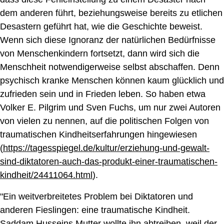
dem anderen führt, beziehungsweise bereits
zu etlichen
Desastern
geführt hat,
wie die Geschichte beweist
.
Wenn sich diese Ignoranz der natürlichen Bedürfnisse
von Menschenkindern fortsetzt, dann wird sich die
Menschheit notwendigerweise selbst abschaffen. Denn
psychisch kranke Menschen können kaum glücklich und
zufrieden sein und in Frieden leben. So haben etwa
Volker E. Pilgrim und Sven Fuchs, um nur zwei Autoren
von vielen zu nennen, auf die
politischen
Folgen von
traumatischen Kindheitserfahrungen hingewiesen
(
https://tagesspiegel.de/kultur/erziehung-und-gewalt-
sind-diktatoren-auch-das-produkt-einer-traumatischen-
kindheit/24411064.html
).
"Ein weitverbreitetes Problem bei Diktatoren und
anderen Fieslingen: eine traumatische Kindheit.
Saddam Husseins Mutter wollte ihn abtreiben, weil der