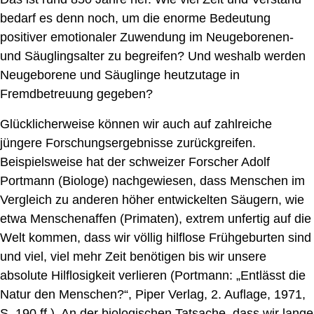
bedarf es denn noch, um die enorme Bedeutung
positiver emotionaler Zuwendung im Neugeborenen-
und Säuglingsalter zu begreifen? Und weshalb werden
Neugeborene und Säuglinge heutzutage in
Fremdbetreuung gegeben?
Glücklicherweise können wir auch
auf zahlreiche
jüngere
Forschungsergebnisse zurückgreifen.
Beispielsweise hat der schweizer Forscher Adolf
Portmann (Biologe) nachgewiesen, dass Menschen im
Vergleich zu anderen höher entwickelten Säugern, wie
etwa
Menschenaffen
(
Primaten), extrem unfertig auf die
Welt kommen,
dass wir
völlig hilflose Frühgeburten sind
und viel, viel mehr Zeit benötigen bis wir unsere
absolute Hilflosigkeit verlieren
(Portmann: „Entlässt die
Natur den Menschen?“, Piper Verlag, 2. Auflage, 1971,
S. 190 ff.)
.
An der biologischen Tatsache, dass wir lange