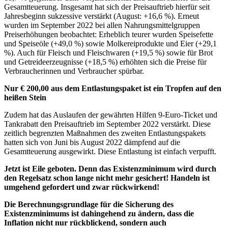
Gesamtteuerung. Insgesamt hat sich der Preisauftrieb hierfür seit
Jahresbeginn sukzessive verstärkt (August: +16,6 %). Erneut
wurden im September 2022 bei allen Nahrungsmittelgruppen
Preiserhöhungen beobachtet: Erheblich teurer wurden Speisefette
und Speiseöle (+49,0 %) sowie Molkereiprodukte und Eier (+29,1
%). Auch für Fleisch und Fleischwaren (+19,5 %) sowie für Brot
und Getreideerzeugnisse (+18,5 %) erhöhten sich die Preise für
Verbraucherinnen und Verbraucher spürbar.
Nur € 200,00 aus dem Entlastungspaket ist ein Tropfen auf den
heißen Stein
Zudem hat das Auslaufen der gewährten Hilfen 9-Euro-Ticket und
Tankrabatt den Preisauftrieb im September 2022 verstärkt. Diese
zeitlich begrenzten Maßnahmen des zweiten Entlastungspakets
hatten sich von Juni bis August 2022 dämpfend auf die
Gesamtteuerung ausgewirkt. Diese Entlastung ist einfach verpufft.
Jetzt ist Eile geboten. Denn das Existenzminimum wird durch
den Regelsatz schon lange nicht mehr gesichert! Handeln ist
umgehend gefordert und zwar rückwirkend!
Die Berechnungsgrundlage für die Sicherung des
Existenzminimums ist dahingehend zu ändern, dass die
Inflation nicht nur rückblickend, sondern auch