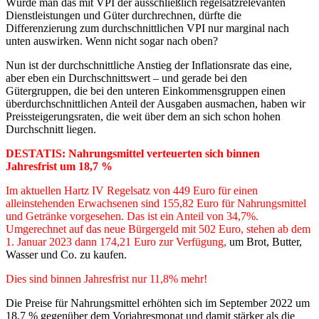
Würde man das mit VPI der ausschließlich regelsatzrelevanten
Dienstleistungen und Güter durchrechnen, dürfte die
Differenzierung zum durchschnittlichen VPI nur marginal nach
unten auswirken. Wenn nicht sogar nach oben?
Nun ist der durchschnittliche Anstieg der Inflationsrate das eine,
aber eben ein Durchschnittswert – und gerade bei den
Gütergruppen, die bei den unteren Einkommensgruppen einen
überdurchschnittlichen Anteil der Ausgaben ausmachen, haben wir
Preissteigerungsraten, die weit über dem an sich schon hohen
Durchschnitt liegen.
DESTATIS: Nahrungsmittel verteuerten sich binnen
Jahresfrist um 18,7 %
Im aktuellen Hartz IV Regelsatz von 449 Euro für einen
alleinstehenden Erwachsenen sind 155,82 Euro für Nahrungsmittel
und Getränke vorgesehen. Das ist ein Anteil von 34,7%.
Umgerechnet auf das neue Bürgergeld mit 502 Euro, stehen ab dem
1. Januar 2023 dann 174,21 Euro zur Verfügung,
um Brot, Butter,
Wasser und Co. zu kaufen.
Dies sind binnen Jahresfrist nur 11,8% mehr!
Die Preise für Nahrungsmittel erhöhten sich im September 2022 um
18,7 % gegenüber dem Vorjahresmonat und damit stärker als die