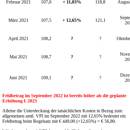
Februar 2021
107,0
+ 11,03%
118,8
Augus
Sept
März 2021
107,5
+ 12,65%
121,1
20
April 2021
108,2
?
?
Oktobe
Nove
Mai 2021
108,7
?
?
20
Deze
Juni 2021
109,1
?
?
20
Fehlbetrag im September 2022 ist bereits höher als die geplante
Erhöhung f. 2023
Alleine die Unterdeckung der tatsächlichen Kosten in Bezug zum
allgemeinen amtl. VPI im September 2022 mit 12,65% bedeutet ein
Fehlbetrag beim Regelsatz mit € 449,00 (+12,65%) = € 56,80.