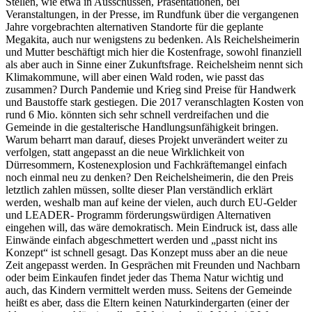
Stellen, wie etwa in Ausschüssen, Präsentationen, bei
Veranstaltungen, in der Presse, im Rundfunk über die vergangenen
Jahre vorgebrachten alternativen Standorte für die geplante
Megakita, auch nur wenigstens zu bedenken. Als Reichelsheimerin
und Mutter beschäftigt mich hier die Kostenfrage, sowohl finanziell
als aber auch in Sinne einer Zukunftsfrage. Reichelsheim nennt sich
Klimakommune, will aber einen Wald roden, wie passt das
zusammen? Durch Pandemie und Krieg sind Preise für Handwerk
und Baustoffe stark gestiegen. Die 2017 veranschlagten Kosten von
rund 6 Mio. könnten sich sehr schnell verdreifachen und die
Gemeinde in die gestalterische Handlungsunfähigkeit bringen.
Warum beharrt man darauf, dieses Projekt unverändert weiter zu
verfolgen, statt angepasst an die neue Wirklichkeit von
Dürresommern, Kostenexplosion und Fachkräftemangel einfach
noch einmal neu zu denken? Den Reichelsheimerin, die den Preis
letztlich zahlen müssen, sollte dieser Plan verständlich erklärt
werden, weshalb man auf keine der vielen, auch durch EU-Gelder
und LEADER- Programm förderungswürdigen Alternativen
eingehen will, das wäre demokratisch. Mein Eindruck ist, dass alle
Einwände einfach abgeschmettert werden und „passt nicht ins
Konzept“ ist schnell gesagt. Das Konzept muss aber an die neue
Zeit angepasst werden. In Gesprächen mit Freunden und Nachbarn
oder beim Einkaufen findet jeder das Thema Natur wichtig und
auch, das Kindern vermittelt werden muss. Seitens der Gemeinde
heißt es aber, dass die Eltern keinen Naturkindergarten (einer der