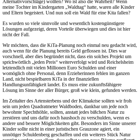
Alternativvorschläge) wollten? Wo ist also die Wahrheit? Wenn
meine Tochter im Kindergarten „Waldtag“ hatte, waren alle Kinder
und Eltern begeistert. Und nun soll ein Wald für eine Kita fallen?
Es wurden so viele sinnvolle und wesentlich kostengünstigere
Lösungen aufgezeigt, deren Vorteile überwiegen und dies ist hier
nicht der Fall.
Wir möchten, dass die KiTa-Planung noch einmal neu gedacht wird,
auch wenn für die Planung bereits Geld geflossen ist. Dies war
vorschnell, aber dies begründet nicht, dass ein solches Projekt um
sprichwörtlich „jeden Preis“ weiterverfolgt wird und Reichelsheim
letztendlich mit vielen Millionen Euro Schulden und einer
womöglich ohne Personal, denn Erzieherinnen fehlen im ganzen
Land, nicht bespielbaren KiTa in der finanziellen
Handlungsunfähigkeit landet. Es muss eine zukunftsfähigere
Lösung im Sinne der aller Bürger, groß wie klein, gefunden werden.
Im Zeitalter des Artensterbens und der Klimakrise sollten wir froh
sein um jeden Quadratmeter Waldboden, dankbar um jede noch
bewohnte Spechthöhle, sollten, anstatt jedes bißchen Natur zu
zerstören und uns dafür noch haushoch zu verschulden, wenn es
andere und bessere Möglichkeiten gibt. Besonders im Sinne unserer
Kinder sollte nicht in einer juristischen Grauzone agiert, ein
unnötiger Schuldenberg geschaffen und ein weiteres Stück Natur