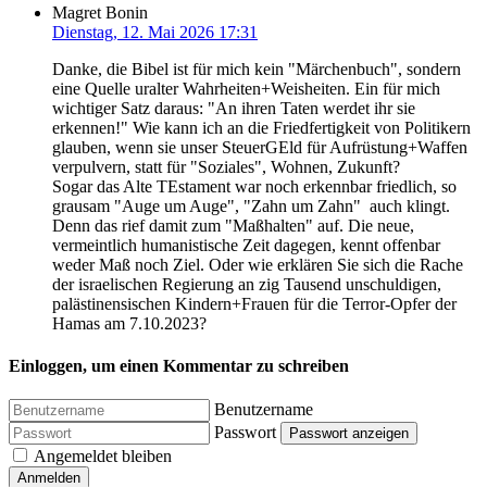
Magret Bonin
Dienstag, 12. Mai 2026 17:31
Danke, die Bibel ist für mich kein "Märchenbuch", sondern
eine Quelle uralter Wahrheiten+Weisheiten. Ein für mich
wichtiger Satz daraus: "An ihren Taten werdet ihr sie
erkennen!" Wie kann ich an die Friedfertigkeit von Politikern
glauben, wenn sie unser SteuerGEld für Aufrüstung+Waffen
verpulvern, statt für "Soziales", Wohnen, Zukunft?
Sogar das Alte TEstament war noch erkennbar friedlich, so
grausam "Auge um Auge", "Zahn um Zahn" auch klingt.
Denn das rief damit zum "Maßhalten" auf. Die neue,
vermeintlich humanistische Zeit dagegen, kennt offenbar
weder Maß noch Ziel. Oder wie erklären Sie sich die Rache
der israelischen Regierung an zig Tausend unschuldigen,
palästinensischen Kindern+Frauen für die Terror-Opfer der
Hamas am 7.10.2023?
Einloggen, um einen Kommentar zu schreiben
Benutzername
Passwort
Passwort anzeigen
Angemeldet bleiben
Anmelden