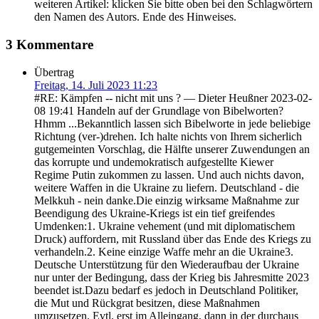
weiteren Artikel: klicken Sie bitte oben bei den Schlagwörtern
den Namen des Autors. Ende des Hinweises.
3 Kommentare
Übertrag
Freitag, 14. Juli 2023 11:23
#RE: Kämpfen -- nicht mit uns ? — Dieter Heußner 2023-02-
08 19:41 Handeln auf der Grundlage von Bibelworten?
Hhmm ...Bekanntlich lassen sich Bibelworte in jede beliebige
Richtung (ver-)drehen. Ich halte nichts von Ihrem sicherlich
gutgemeinten Vorschlag, die Hälfte unserer Zuwendungen an
das korrupte und undemokratisch aufgestellte Kiewer
Regime Putin zukommen zu lassen. Und auch nichts davon,
weitere Waffen in die Ukraine zu liefern. Deutschland - die
Melkkuh - nein danke.Die einzig wirksame Maßnahme zur
Beendigung des Ukraine-Kriegs ist ein tief greifendes
Umdenken:1. Ukraine vehement (und mit diplomatischem
Druck) auffordern, mit Russland über das Ende des Kriegs zu
verhandeln.2. Keine einzige Waffe mehr an die Ukraine3.
Deutsche Unterstützung für den Wiederaufbau der Ukraine
nur unter der Bedingung, dass der Krieg bis Jahresmitte 2023
beendet ist.Dazu bedarf es jedoch in Deutschland Politiker,
die Mut und Rückgrat besitzen, diese Maßnahmen
umzusetzen. Evtl. erst im Alleingang, dann in der durchaus