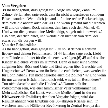
Vom Vergelten
38 Ihr habt gehört, dass gesagt ist: »Auge um Auge, Zahn um
Zahn.« 39 Ich aber sage euch, dass ihr nicht widerstreben sollt dem
Bösen, sondern: Wenn dich jemand auf deine rechte Backe schlägt,
dem biete die andere auch dar. 40 Und wenn jemand mit dir rechten
will und dir deinen Rock nehmen, dem lass auch den Mantel. 41
Und wenn dich jemand eine Meile nötigt, so geh mit ihm zwei. 42
Gib dem, der dich bittet, und wende dich nicht ab von dem, der
etwas von dir borgen will.
Von der Feindesliebe
43 Ihr habt gehört, dass gesagt ist: »Du sollst deinen Nächsten
lieben« und deinen Feind hassen.[5] 44 Ich aber sage euch: Liebt
eure Feinde und bittet für die, die euch verfolgen,[6] 45 auf dass ihr
Kinder seid eures Vaters im Himmel. Denn er lässt seine Sonne
aufgehen über Böse und Gute und lässt regnen über Gerechte und
Ungerechte. 46 Denn wenn ihr liebt, die euch lieben, was werdet ihr
für Lohn haben? Tun nicht dasselbe auch die Zöllner? 47 Und wenn
ihr nur zu euren Brüdern freundlich seid, was tut ihr Besonderes?
Tun nicht dasselbe auch die Heiden? 48 Darum sollt ihr
vollkommen sein, wie euer himmlischer Vater vollkommen ist.
Mein zusätzlicher Rat lautet: wenn die Medien (
und in deren
Kielwasser die Politike
r) der alten Vorgabe folgen, wird das
Resultat ähnlich vom Ergebnis des 30-jährigen Krieges sein, in
welchem rund die Hälfte der Bevölkerung in Zentral-Europa das