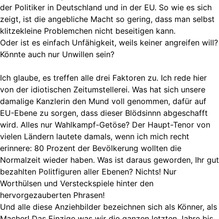
der Politiker in Deutschland und in der EU. So wie es sich
zeigt, ist die angebliche Macht so gering, dass man selbst
klitzekleine Problemchen nicht beseitigen kann.
Oder ist es einfach Unfähigkeit, weils keiner angreifen will?
Könnte auch nur Unwillen sein?
Ich glaube, es treffen alle drei Faktoren zu. Ich rede hier
von der idiotischen Zeitumstellerei. Was hat sich unsere
damalige Kanzlerin den Mund voll genommen, dafür auf
EU-Ebene zu sorgen, dass dieser Blödsinnn abgeschafft
wird. Alles nur Wahlkampf-Getöse? Der Haupt-Tenor von
vielen Ländern lautete damals, wenn ich mich recht
erinnere: 80 Prozent der Bevölkerung wollten die
Normalzeit wieder haben. Was ist daraus geworden, Ihr gut
bezahlten Politfiguren aller Ebenen? Nichts! Nur
Worthülsen und Versteckspiele hinter den
hervorgezauberten Phrasen!
Und alle diese Anziehbilder bezeichnen sich als Könner, als
Macher! Das Einzige was wir die ganzen letzten Jahre bis