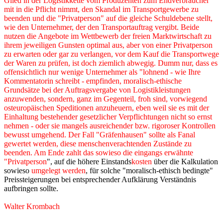
Glied in der Logistikkette vom Produzenten zum Endverbraucher
mit in die Pflicht nimmt, den Skandal im Transportgewerbe zu
beenden und die "Privatperson" auf die gleiche Schuldebene stellt,
wie den Unternehmer, der den Transportauftrag vergibt. Beide
nutzen die Angebote im Wettbewerb der freien Marktwirtschaft zu
ihrem jeweiligen Gunsten optimal aus, aber von einer Privatperson
zu erwarten oder gar zu verlangen, vor dem Kauf die Transportwege
der Waren zu prüfen, ist doch ziemlich abwegig. Dumm nur, dass es
offensichtlich nur wenige Unternehmer als "lohnend - wie Ihre
Kommentatorin schreibt - empfinden, moralisch-ethische
Grundsätze bei der Auftragsvergabe von Logistikleistungen
anzuwenden, sondern, ganz im Gegenteil, froh sind, vorwiegend
osteuropäischen Speditionen anzuheuern, eben weil sie es mit der
Einhaltung bestehender gesetzlicher Verpflichtungen nicht so ernst
nehmen - oder sie mangels ausreichender bzw. rigoroser Kontrollen
bewusst umgehend. Der Fall "Gräfenhausen" sollte als Fanal
gewertet werden, diese menschenverachtenden Zustände zu
beenden. Am Ende zahlt das sowieso die eingangs erwähnte
"Privatperson
", auf die höhere Einstands
kosten
über die Kalkulation
sowieso
umgelegt werden
, für solche "moralisch-ethisch bedingte"
Preissteigerungen bei entsprechender Aufklärung Verständnis
aufbringen sollte.
Walter Krombach