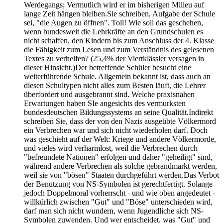
Werdegangs; Vermutlich wird er im bisherigen Milieu auf
lange Zeit hängen bleiben.Sie schreiben, Aufgabe der Schule
sei, "die Augen zu öffnen". Toll! Wie soll das geschehen,
wenn bundesweit die Lehrkräfte an den Grundschulen es
nicht schaffen, den Kindern bis zum Anschluss der 4. Klasse
die Fähigkeit zum Lesen und zum Verständnis des gelesenen
Textes zu verhelfen? (25,4% der Viertklässler versagen in
dieser Hinsicht.)Der betreffende Schüler besucht eine
weiterführende Schule. Allgemein bekannt ist, dass auch an
diesen Schultypen nicht alles zum Besten läuft, die Lehrer
überfordert und ausgebrannt sind. Welche praxisnahen
Erwartungen haben SIe angesichts des vermurksten
bundesdeutschen Bildungssystems an seine Qualität.Indirekt
schreiben Sie, dass der von den Nazis ausgeübte Völkermord
ein Verbrechen war und sich nicht wiederholen darf. Doch
was geschieht auf der Welt: Kriege und andere Völkermorde,
und vieles wird verharmlost, weil die Verbrechen durch
"befreundete Nationen" erfolgen und daher "geheiligt" sind,
während andere Verbrechen als solche gebrandmarkt werden,
weil sie von "bösen" Staaten durchgeführt werden.Das Verbot
der Benutzung von NS-Symbolen ist gerechtfertigt. Solange
jedoch Doppelmoral vorherrscht - und wie oben angedeutet -
willkürlich zwischen "Gut" und "Böse" unterschieden wird,
darf man sich nicht wundern, wenn Jugendliche sich NS-
Symbolen zuwenden. Und wer entscheidet, was "Gut" und