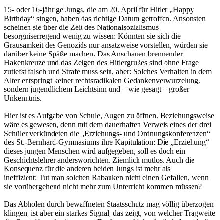
15- oder 16-jährige Jungs, die am 20. April für Hitler „Happy
Birthday“ singen, haben das richtige Datum getroffen. Ansonsten
scheinen sie über die Zeit des Nationalsozialismus
besorgniserregend wenig zu wissen: Könnten sie sich die
Grausamkeit des Genozids nur ansatzweise vorstellen, würden sie
darüber keine Späße machen. Das Anschauen brennender
Hakenkreuze und das Zeigen des Hitlergrußes sind ohne Frage
zutiefst falsch und Strafe muss sein, aber: Solches Verhalten in dem
Alter entspringt keiner rechtsradikalen Gedankenverwurzelung,
sondern jugendlichem Leichtsinn und – wie gesagt – großer
Unkenntnis.
Hier ist es Aufgabe von Schule, Augen zu öffnen. Beziehungsweise
wäre es gewesen, denn mit dem dauerhaften Verweis eines der drei
Schüler verkündeten die „Erziehungs- und Ordnungskonferenzen“
des St.-Bernhard-Gymnasiums ihre Kapitulation: Die „Erziehung“
dieses jungen Menschen wird aufgegeben, soll es doch ein
Geschichtslehrer andersworichten. Ziemlich mutlos. Auch die
Konsequenz für die anderen beiden Jungs ist mehr als
ineffizient: Tut man solchen Rabauken nicht einen Gefallen, wenn
sie vorübergehend nicht mehr zum Unterricht kommen müssen?
Das Abholen durch bewaffneten Staatsschutz mag völlig überzogen
klingen, ist aber ein starkes Signal, das zeigt, von welcher Tragweite