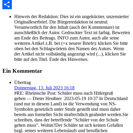
WhatsApp
Share
Hinweis der Redaktion:
Dies ist ein ungekürzter, unzensierter
Originalleserbrief. Die Bürgerredaktion ist neutral.
Verantwortlich für den Inhalt (auch der Kommentare) ist
ausschließlich der Autor. Gedruckter Text ist farbig. Bewerten
am Ende des Beitrags. INFO zum Autor, auch alle seine
weiteren Artikel z.B. bei (+x neuere Briefe): klicken Sie bitte
oben bei den Schlagwörtern den Namen des Autors. Wenn
der Artikel nicht vollständig angezeigt wird (...), klicken Sie
bitte auf den Titel. Ende des Hinweises.
Ein Kommentar
Übertrag
Donnerstag, 13. Juli 2023 16:18
#RE: Rheinische Post: Schüler muss nach Hitlergruß
gehen — Dieter Heußner 2023-05-19 10:37 In Deutschland
(und nur in diesem Land) ist die Verwendung von NS-
Symbolen gesetzlich unter Strafe gestellt und muss daher
bereits aus formeller Sicht strafrechtlich geahndet werden.Sie
schreiben, dass der betreffende "Schüler von der Schule
gehen muss". Wohin?Der Schüler tat sich keinen Gefallen
bzgl. seines weiteren Lebenslaufs und beruflichen