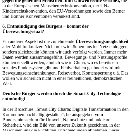
gegen die geltenden Menschen- und Umweltrechte verstößt,
die
in der Europäischen Menschenrechtskonvention, der UN-
Kinderrechtskonvention, den EU-Verordnungen sowie den Berner
und Bonner Konventionen verankert sind.
6. Entmündigung des Bürgers – kommt der
Überwachungsstaat?
Ein anderer Aspekt ist die zunehmende
Überwachungsmöglichkeit
aller Mobilfunknutzer. Nicht nur wir können uns ins Netz einloggen,
sondern gleichzeitig können wir auch verfolgt werden. Immer mehr
Daten werden zusammengeführt, Bewegungs- und Nutzungsprofile
können erstellt werden, ähnlich wie in China, wo es bereits ein
soziales Punktesystem gibt und Fehlverhalten geahndet wird mit
Bewegungseinschränkungen, Reiseverbot, Kontensperrung u.ä. Das
wollen wir sicherlich nicht in einer freiheitlichen, demokratischen
Welt.
Deutsche Bürger werden durch die Smart-City-Technologie
entmündigt
In der Broschüre „Smart City Charta: Digitale Transformation in den
Kommunen nachhaltig gestalten“, herausgegeben vom
Bundesministerium für Umwelt, Naturschutz und nukleare
Sicherheit, wird ein Bild von unserer Zukunft gezeichnet, in der
Maschinen uns die wichtigen Entscheidungen abnehmen, unser