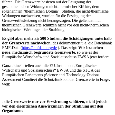
führen. Die Grenzwerte basieren auf der Leugnung der
gesundheitlichen Wirkungen nicht-thermischer Effekte, dem
sogenannten "thermischen Dogma". Studien, die nicht-thermische
Wirkungen nachweisen, wurden für die Festlegung der
Grenzwertfestsetzung nicht herangezogen. Die geltenden nur-
thermischen Grenzwerte schützen nicht vor den nicht-thermischen
biologischen Wirkungen der Strahlung.
Es gibt aber mehr als 500 Studien, die Schädigungen unterhalb
der Grenzwerte nachweisen,
das dokumentiert u.a. die Datenbank
EMF-Data (
https://emfdata.org/de
). Das zeigt:
Wir brauchen
neue, medizinisch begründete Grenzwerte
, so wie es der
Europäische Wirtschafts- und Sozialausschuss EWSA jetzt fordert.
Ganz aktuell stellen auch die EU-Institution „Europäischer
Wirtschafts und Sozialausschuss“ EWSA und die STOA des
Europäischen Parlaments (
S
cience and
T
echnology
O
ptions
A
ssessment Comitee) die Schutzfunktion der Grenzwerte in Frage,
weil:
- die Grenzwerte nur vor Erwärmung schützen, nicht jedoch
vor den eigentlichen Auswirkungen der Strahlung auf den
Organismus