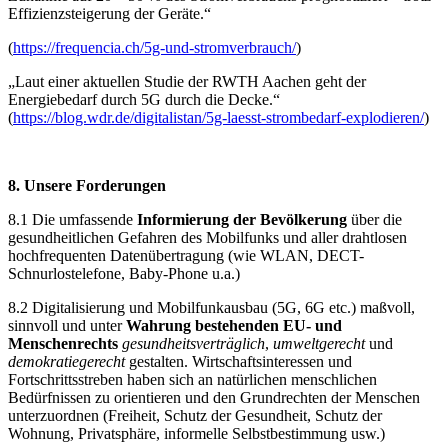
Effizienzsteigerung der Geräte.“
(
https://frequencia.ch/5g-und-stromverbrauch/
)
„Laut einer aktuellen Studie der RWTH Aachen geht der
Energiebedarf durch 5G durch die Decke.“
(
https://blog.wdr.de/digitalistan/5g-laesst-strombedarf-explodieren/
)
8. Unsere Forderungen
8.1 Die umfassende
Informierung der Bevölkerung
über die
gesundheitlichen Gefahren des Mobilfunks und aller drahtlosen
hochfrequenten Datenübertragung (wie WLAN, DECT-
Schnurlostelefone, Baby-Phone u.a.)
8.2 Digitalisierung und Mobilfunkausbau (5G, 6G etc.) maßvoll,
sinnvoll und unter
Wahrung bestehenden EU- und
Menschenrechts
gesundheitsverträglich
,
umweltgerecht
und
demokratiegerecht
gestalten. Wirtschaftsinteressen und
Fortschrittsstreben haben sich an natürlichen menschlichen
Bedürfnissen zu orientieren und den Grundrechten der Menschen
unterzuordnen (Freiheit, Schutz der Gesundheit, Schutz der
Wohnung, Privatsphäre, informelle Selbstbestimmung usw.)