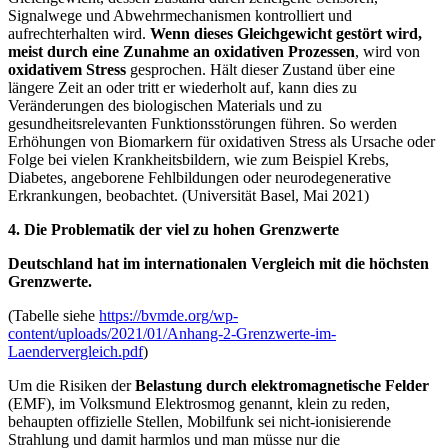
Signalwege und Abwehrmechanismen kontrolliert und
aufrechterhalten wird.
Wenn dieses Gleichgewicht gestört wird,
meist durch eine Zunahme an oxidativen Prozessen
, wird von
oxidativem Stress
gesprochen. Hält dieser Zustand über eine
längere Zeit an oder tritt er wiederholt auf, kann dies zu
Veränderungen des biologischen Materials und zu
gesundheitsrelevanten Funktionsstörungen führen. So werden
Erhöhungen von Biomarkern für oxidativen Stress als Ursache oder
Folge bei vielen Krankheitsbildern, wie zum Beispiel Krebs,
Diabetes, angeborene Fehlbildungen oder neurodegenerative
Erkrankungen, beobachtet. (Universität Basel, Mai 2021)
4. Die Problematik der viel zu hohen Grenzwerte
Deutschland hat im internationalen Vergleich mit die höchsten
Grenzwerte.
(Tabelle siehe
https://bvmde.org/wp-
content/uploads/2021/01/Anhang-2-Grenzwerte-im-
Laendervergleich.pdf
)
Um die Risiken der
Belastung durch elektromagnetische Felder
(EMF), im Volksmund Elektrosmog genannt, klein zu reden,
behaupten offizielle Stellen, Mobilfunk sei nicht-ionisierende
Strahlung und damit harmlos und man müsse nur die