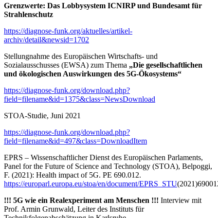
Grenzwerte:
Das Lobbysystem ICNIRP und Bundesamt für
Strahlenschutz
https://diagnose-funk.org/aktuelles/artikel-
archiv/detail&newsid=1702
Stellungnahme des Europäischen Wirtschafts- und
Sozialausschusses (EWSA) zum Thema
„Die gesellschaftlichen
und ökologischen Auswirkungen des 5G-Ökosystems“
https://diagnose-funk.org/download.php?
field=filename&id=1375&class=NewsDownload
STOA-Studie, Juni 2021
https://diagnose-funk.org/download.php?
field=filename&id=497&class=DownloadItem
EPRS – Wissenschaftlicher Dienst des Europäischen Parlaments,
Panel for the Future of Science and Technology (STOA), Belpoggi,
F. (2021): Health impact of 5G. PE 690.012.
https://europarl.europa.eu/stoa/en/document/EPRS_STU
(2021)69001
!!! 5G wie ein Realexperiment am Menschen !!!
Interview mit
Prof. Armin Grunwald, Leiter des Instituts für
Technikfolgenabschätzung in Karlsruhe