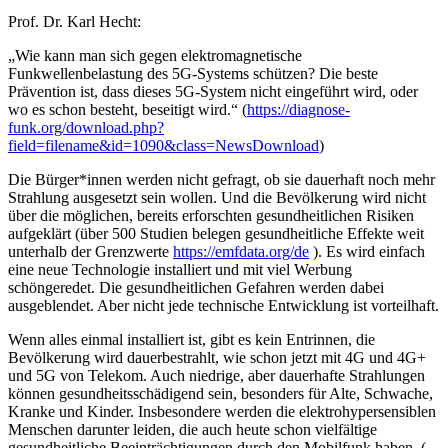
Prof. Dr. Karl Hecht:
„Wie kann man sich gegen elektromagnetische
Funkwellenbelastung des 5G-Systems schützen? Die beste
Prävention ist, dass dieses 5G-System nicht eingeführt wird, oder
wo es schon besteht, beseitigt wird.“ (
https://diagnose-
funk.org/download.php?
field=filename&id=1090&class=NewsDownload
)
Die Bürger*innen werden nicht gefragt, ob sie dauerhaft noch mehr
Strahlung ausgesetzt sein wollen. Und die Bevölkerung wird nicht
über die möglichen, bereits erforschten gesundheitlichen Risiken
aufgeklärt (über 500 Studien belegen gesundheitliche Effekte weit
unterhalb der Grenzwerte
https://emfdata.org/de
). Es wird einfach
eine neue Technologie installiert und mit viel Werbung
schöngeredet. Die gesundheitlichen Gefahren werden dabei
ausgeblendet. Aber nicht jede technische Entwicklung ist vorteilhaft.
Wenn alles einmal installiert ist, gibt es kein Entrinnen, die
Bevölkerung wird dauerbestrahlt, wie schon jetzt mit 4G und 4G+
und 5G von Telekom. Auch niedrige, aber dauerhafte Strahlungen
können gesundheitsschädigend sein, besonders für Alte, Schwache,
Kranke und Kinder. Insbesondere werden die elektrohypersensiblen
Menschen darunter leiden, die auch heute schon vielfältige
gesundheitliche Beeinträchtigungen durch den Mobilfunk haben. (