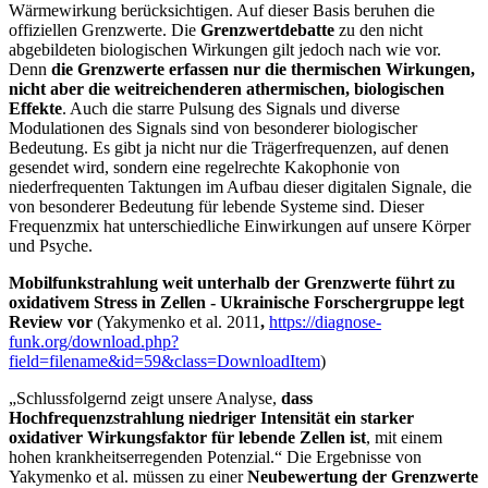
Wärmewirkung berücksichtigen. Auf dieser Basis beruhen die
offiziellen Grenzwerte. Die
Grenzwertdebatte
zu den nicht
abgebildeten biologischen Wirkungen gilt jedoch nach wie vor.
Denn
die Grenzwerte erfassen nur die thermischen Wirkungen,
nicht aber die weitreichenderen athermischen, biologischen
Effekte
. Auch die starre Pulsung des Signals und diverse
Modulationen des Signals sind von besonderer biologischer
Bedeutung. Es gibt ja nicht nur die Trägerfrequenzen, auf denen
gesendet wird, sondern eine regelrechte Kakophonie von
niederfrequenten Taktungen im Aufbau dieser digitalen Signale, die
von besonderer Bedeutung für lebende Systeme sind. Dieser
Frequenzmix hat unterschiedliche Einwirkungen auf unsere Körper
und Psyche.
Mobilfunkstrahlung weit unterhalb der Grenzwerte führt zu
oxidativem Stress in Zellen - Ukrainische Forschergruppe legt
Review vor
(Yakymenko et al. 2011
,
https://diagnose-
funk.org/download.php?
field=filename&id=59&class=DownloadItem
)
„Schlussfolgernd zeigt unsere Analyse,
dass
Hochfrequenzstrahlung niedriger Intensität ein starker
oxidativer Wirkungsfaktor für lebende Zellen ist
, mit einem
hohen krankheitserregenden Potenzial.“ Die Ergebnisse von
Yakymenko et al. müssen zu einer
Neubewertung der Grenzwerte