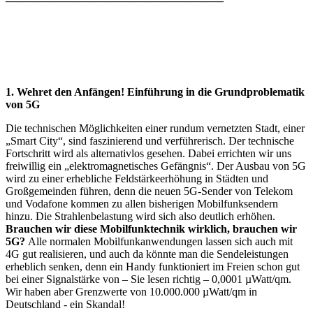
1. Wehret den Anfängen! Einführung in die Grundproblematik
von 5G
Die technischen Möglichkeiten einer rundum vernetzten Stadt, einer
„Smart City“, sind faszinierend und verführerisch. Der technische
Fortschritt wird als alternativlos gesehen. Dabei errichten wir uns
freiwillig ein „elektromagnetisches Gefängnis“. Der Ausbau von 5G
wird zu einer erhebliche Feldstärkeerhöhung in Städten und
Großgemeinden führen, denn die neuen 5G-Sender von Telekom
und Vodafone kommen zu allen bisherigen Mobilfunksendern
hinzu. Die Strahlenbelastung wird sich also deutlich erhöhen.
Brauchen wir diese Mobilfunktechnik wirklich
,
brauchen wir
5G?
Alle normalen Mobilfunkanwendungen lassen sich auch mit
4G gut realisieren, und auch da könnte man die Sendeleistungen
erheblich senken, denn ein Handy funktioniert im Freien schon gut
bei einer Signalstärke von – Sie lesen richtig – 0,0001 µWatt/qm.
Wir haben aber Grenzwerte von 10.000.000 µWatt/qm in
Deutschland - ein Skandal!