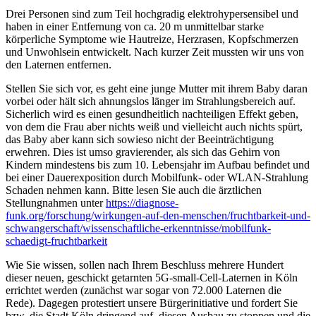
Drei Personen sind zum Teil hochgradig elektrohypersensibel und
haben in einer Entfernung von ca. 20 m unmittelbar starke
körperliche Symptome wie Hautreize, Herzrasen, Kopfschmerzen
und Unwohlsein entwickelt. Nach kurzer Zeit mussten wir uns von
den Laternen entfernen.
Stellen Sie sich vor, es geht eine junge Mutter mit ihrem Baby daran
vorbei oder hält sich ahnungslos länger im Strahlungsbereich auf.
Sicherlich wird es einen gesundheitlich nachteiligen Effekt geben,
von dem die Frau aber nichts weiß und vielleicht auch nichts spürt,
das Baby aber kann sich sowieso nicht der Beeinträchtigung
erwehren. Dies ist umso gravierender, als sich das Gehirn von
Kindern mindestens bis zum 10. Lebensjahr im Aufbau befindet und
bei einer Dauerexposition durch Mobilfunk- oder WLAN-Strahlung
Schaden nehmen kann. Bitte lesen Sie auch die ärztlichen
Stellungnahmen unter
https://diagnose-
funk.org/forschung/wirkungen-auf-den-menschen/fruchtbarkeit-und-
schwangerschaft/wissenschaftliche-erkenntnisse/mobilfunk-
schaedigt-fruchtbarkeit
Wie Sie wissen, sollen nach Ihrem Beschluss mehrere Hundert
dieser neuen, geschickt getarnten 5G-small-Cell-Laternen in Köln
errichtet werden (zunächst war sogar von 72.000 Laternen die
Rede). Dagegen protestiert unsere Bürgerinitiative und fordert Sie
bzw. die Stadt Köln dringend auf, diesen Ausbau zu stoppen und die