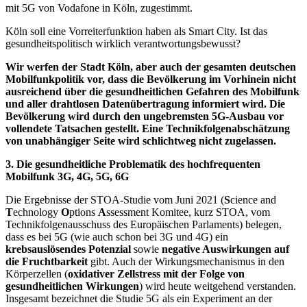
mit 5G von Vodafone in Köln, zugestimmt.
Köln soll eine Vorreiterfunktion haben als Smart City. Ist das
gesundheitspolitisch wirklich verantwortungsbewusst?
Wir werfen der Stadt Köln, aber auch der gesamten deutschen
Mobilfunkpolitik vor, dass die Bevölkerung im Vorhinein nicht
ausreichend über die gesundheitlichen Gefahren des Mobilfunk
und aller drahtlosen Datenübertragung informiert wird. Die
Bevölkerung wird durch den ungebremsten 5G-Ausbau vor
vollendete Tatsachen gestellt. Eine Technikfolgenabschätzung
von unabhängiger Seite wird schlichtweg nicht zugelassen.
3. Die gesundheitliche Problematik des hochfrequenten
Mobilfunk 3G, 4G, 5G, 6G
Die Ergebnisse der STOA-Studie vom Juni 2021 (
S
cience and
T
echnology
O
ptions
A
ssessment Komitee, kurz STOA, vom
Technikfolgenausschuss des Europäischen Parlaments) belegen,
dass es bei 5G (wie auch schon bei 3G und 4G) ein
krebsauslösendes Potenzial
sowie
negative Auswirkungen auf
die Fruchtbarkeit
gibt. Auch der Wirkungsmechanismus in den
Körperzellen (
oxidativer Zellstress mit der Folge von
gesundheitlichen Wirkungen
) wird heute weitgehend verstanden.
Insgesamt bezeichnet die Studie 5G als ein Experiment an der