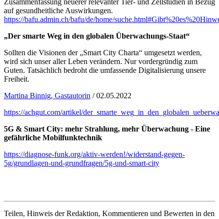
Zusammenfassung neuerer relevanter Tier- und Zellstudien in Bezug
auf gesundheitliche Auswirkungen.
https://bafu.admin.ch/bafu/de/home/suche.html#Gibt%20es%20Hi
„Der smarte Weg in den globalen Überwachungs-Staat“
Sollten die Visionen der „Smart City Charta“ umgesetzt werden,
wird sich unser aller Leben verändern. Nur vordergründig zum
Guten. Tatsächlich bedroht die umfassende Digitalisierung unsere
Freiheit.
Martina Binnig, Gastautorin
/ 02.05.2022
https://achgut.com/artikel/der_smarte_weg_in_den_globalen_ueberwa
5G & Smart City: mehr Strahlung, mehr Überwachung - Eine
gefährliche Mobilfunktechnik
https://diagnose-funk.org/aktiv-werden!/widerstand-gegen-
5g/grundlagen-und-grundfragen/5g-und-smart-city
Teilen, Hinweis der Redaktion, Kommentieren und Bewerten in den