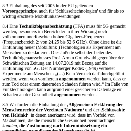
8.3 Einhaltung des seit 2005 in der EU geltenden
Vorsorgeprinzips
, auch für 'Schlüsseltechnologien' und für als so
wichtig erachtete Mobilfunkanwendungen.
8.4 Eine
Technikfolgenabschätzung
(TFA) muss für 5G gemacht
werden, besonders im Bereich der in ihrer Wirkung noch
vollkommen unerforschten hohen Gigaherz-Frequenzen
(Frequenzbereich 2: von 24,25 bis 52,6 GHz). Ohne diese ist die
Einführung neuer (Mobilfunk-)Technologien als Experiment am
Menschen zu deklarieren. Dies äußerte selbst der Leiter des
Technikfolgenausschusses Prof. Armin Grundwald gegenüber der
Schwäbischen Zeitung am 14.07.2019 mit Bezug auf die
Einführung von 5G. Der Nürnberger Kodex (1949) verbietet
Experimente am Menschen: „(…) Kein Versuch darf durchgeführt
werden, wenn von vornherein
angenommen
werden kann, dass er
zum Tod oder einem dauernden Schaden führen wird.“ Im Falle von
Funktechnologien kann aufgrund einer gesicherten Datenlage ein
Schaden an der Gesundheit
angenommen
werden.
8.5 Wir fordern die Einhaltung der
‚Allgemeinen Erklärung der
Menschenrechte der Vereinten Nationen‘
und der
‚Schlussakte
von Helsinki‘
, in denen anerkannt wird, dass im Vorfeld von
Maßnahmen, die die menschliche Gesundheit beeinträchtigen
könnten
,
die Zustimmung nach Inkenntnissetzung ein
wesentliches, grundlegendes Menschenrecht ist.