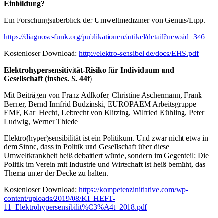
Einbildung?
Ein Forschungsüberblick der Umweltmediziner von Genuis/Lipp.
https://diagnose-funk.org/publikationen/artikel/detail?newsid=346
Kostenloser Download:
http://elektro-sensibel.de/docs/EHS.pdf
Elektrohypersensitivität-Risiko für Individuum und
Gesellschaft (insbes. S. 44f)
Mit Beiträgen von Franz Adlkofer, Christine Aschermann, Frank
Berner, Bernd Irmfrid Budzinski, EUROPAEM Arbeitsgruppe
EMF, Karl Hecht, Lebrecht von Klitzing, Wilfried Kühling, Peter
Ludwig, Werner Thiede
Elektro(hyper)sensibilität ist ein Politikum. Und zwar nicht etwa in
dem Sinne, dass in Politik und Gesellschaft über diese
Umweltkrankheit heiß debattiert würde, sondern im Gegenteil: Die
Politik im Verein mit Industrie und Wirtschaft ist heiß bemüht, das
Thema unter der Decke zu halten.
Kostenloser Download:
https://kompetenzinitiative.com/wp-
content/uploads/2019/08/KI_HEFT-
11_Elektrohypersensibilit%C3%A4t_2018.pdf