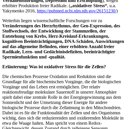
Verhaltensstörungen, Depression und Erschöpfung
), wegen
erhöhter Produktion freier Radikale. (
„oxidativer Stress“
, u.a.
Yakymenko 2016,
https://pubmed.ncbi.nlm.nih.gov/26151230/
)
Weiterhin liegen wissenschaftliche Forschungen vor zu
Veränderungen des Herzrhythmus, der Gen-Expression, des
Stoffwechsels, der Entwicklung der Stammzellen, der
Entstehung von Krebs, Herz-Kreislauf-Erkrankungen,
kognitiven Beeinträchtigungen, DNA-Schäden, Auswirkungen
auf das allgemeine Befinden, einer erhöhten Anzahl freier
Radikale, Lern- und Gedächtnisdefiziten, beeinträchtigter
Spermienfunktion und -qualität.
Erläuterung: Was ist oxidativer Stress für die Zellen?
Die chemischen Prozesse Oxidation und Reduktion sind die
Grundlage für alle biochemischen Vorgänge, die die biologischen
Vorgänge und das Leben erst ermöglichen. Der relativ
reaktionsfreudige molekulare Sauerstoff in unserer Atmosphäre
spielt dabei eine zentrale Rolle in der Energiegewinnung aus dem
Sonnenlicht und der Umsetzung dieser Energie für andere
biologische Prozesse durch die Zellatmung in den Mitochondrien.
Dabei ist es für die Funktionalität der Zellen und des Organismus
wichtig, dass sich die reduzierenden und oxidierenden Moleküle in
etwa die Waage halten. Man spricht von einem Redox-
Gleichgewicht, dessen Zustand durch zelleigene Sensoren,