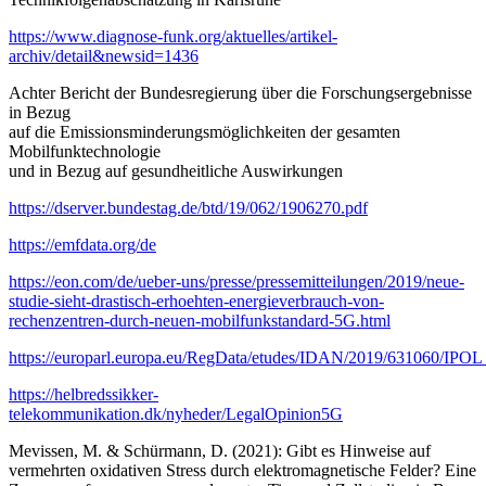
https://www.diagnose-funk.org/aktuelles/artikel-
archiv/detail&newsid=1436
Achter Bericht der Bundesregierung über die Forschungsergebnisse
in Bezug
auf die Emissionsminderungsmöglichkeiten der gesamten
Mobilfunktechnologie
und in Bezug auf gesundheitliche Auswirkungen
https://dserver.bundestag.de/btd/19/062/1906270.pdf
https://emfdata.org/de
https://eon.com/de/ueber-uns/presse/pressemitteilungen/2019/neue-
studie-sieht-drastisch-erhoehten-energieverbrauch-von-
rechenzentren-durch-neuen-mobilfunkstandard-5G.html
https://europarl.europa.eu/RegData/etudes/IDAN/2019/631060/IPO
https://helbredssikker-
telekommunikation.dk/nyheder/LegalOpinion5G
Mevissen, M. & Schürmann, D. (2021): Gibt es Hinweise auf
vermehrten oxidativen Stress durch elektromagnetische Felder? Eine