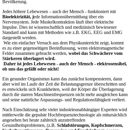
Bevölkerung.
Jedes höhere Lebewesen – auch der Mensch - funktioniert mit
Bioelektrizität, j
ede Informationsübermittlung über ein
Nervensystem. Jede Muskelkontraktion läuft über elektrische
Impulse. Dies ist wissenschaftlich und medizinisch bewiesener
Standard und kann mit Methoden wie z.B. EKG, EEG und EMG
dargestellt werden.
Wie ein einfacher Versuch aus dem Physikunterricht zeigt, kommt
es zu einer gegenseitigen Beeinflussung, wenn elektromagnetische
Felder zusammen gebracht werden,
wobei das Schwächere vom
Stärkeren überlagert wird.
Daher ist jedes Lebewesen - auch der Mensch - elektrosensibel,
ob uns das gefällt oder nicht!
Ein gesunder Organismus kann das zunächst kompensieren, dann
aber wird im Laufe der Zeit die Belastungsgrenze überschritten und
es entwickeln sich Krankheiten, weil der Körper die Überlagerung
durch die starren Maschinenfrequenzen nicht mehr ausgleichen kann
und seine natürliche Anpassungs- und Regulationsfähigkeit verliert.
Nach Einschätzung sehr vieler industrieunabhängiger Experten wird
mittlerweile die gepulste Hochfrequenztechnologie als mitursächlich
angesehen bei heute zahlreich anzutreffenden
Gesundheitsproblemen, (z.B.
Schlafstörungen, Kopfschmerzen,