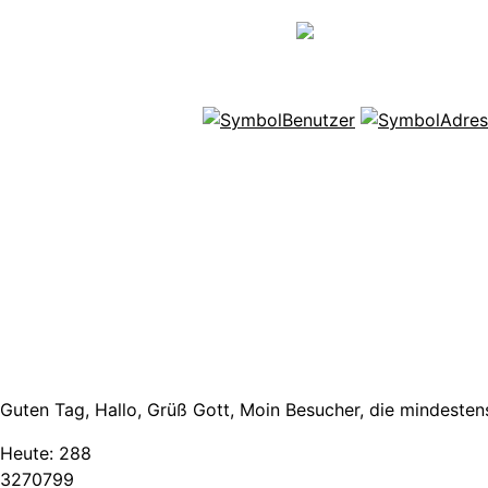
Guten Tag, Hallo, Grüß Gott, Moin Besucher, die mindestens
Heute:
288
3
2
7
0
7
9
9