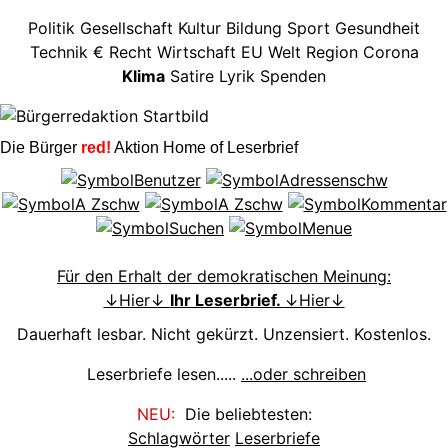
Politik
Gesellschaft
Kultur
Bildung
Sport
Gesundheit
Technik
€
Recht
Wirtschaft
EU
Welt
Region
Corona
Klima
Satire
Lyrik
Spenden
Die Bürger
red!
Aktion Home of Leserbrief
Für den Erhalt der demokratischen Meinung:
↓Hier↓
Ihr Leserbrief.
↓Hier↓
Dauerhaft lesbar. Nicht gekürzt. Unzensiert. Kostenlos.
Leserbriefe lesen.....
...oder schreiben
NEU:
Die beliebtesten:
Schlagwörter
Leserbriefe