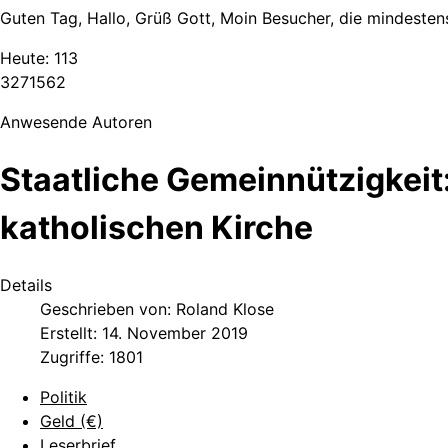
Guten Tag, Hallo, Grüß Gott, Moin Besucher, die mindestens
Heute:
113
3
2
7
1
5
6
2
Anwesende Autoren
Staatliche Gemeinnützigkeit:
katholischen Kirche
Details
Geschrieben von:
Roland Klose
Erstellt: 14. November 2019
Zugriffe: 1801
Politik
Geld (€)
Leserbrief