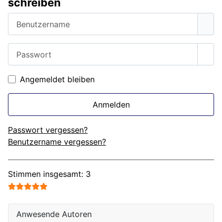
schreiben
Benutzername
Passwort
Pass
Angemeldet bleiben
Anmelden
Passwort vergessen?
Benutzername vergessen?
Bewertung:
5
/
5
Stimmen insgesamt: 3
Anwesende Autoren