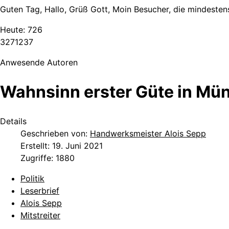
Guten Tag, Hallo, Grüß Gott, Moin Besucher, die mindestens
Heute:
726
3
2
7
1
2
3
7
Anwesende Autoren
Wahnsinn erster Güte in Mü
Details
Geschrieben von:
Handwerksmeister Alois Sepp
Erstellt: 19. Juni 2021
Zugriffe: 1880
Politik
Leserbrief
Alois Sepp
Mitstreiter