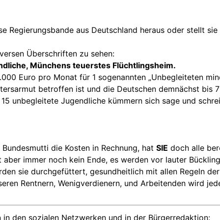
iese Regierungsbande aus Deutschland heraus oder stellt sie 
diversen Überschriften zu sehen:
dliche, Münchens teuerstes Flüchtlingsheim.
.000 Euro pro Monat für 1 sogenannten „Unbegleiteten min
Altersarmut betroffen ist und die Deutschen demnächst bis 
m 15 unbegleitete Jugendliche kümmern sich sage und schre
r Bundesmutti die Kosten in Rechnung, hat
SIE
doch alle ber
aber immer noch kein Ende, es werden vor lauter Bücklin
erden sie durchgefüttert, gesundheitlich mit allen Regeln d
seren Rentnern, Wenigverdienern, und Arbeitenden wird jed
 in den sozialen Netzwerken und in der Bürgerredaktion: