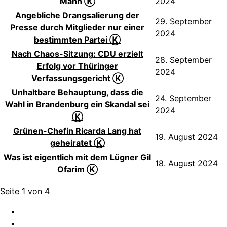
Mann Ⓚ
2024
Angebliche Drangsalierung der
29. September
Presse durch Mitglieder nur einer
2024
bestimmten Partei Ⓚ
Nach Chaos-Sitzung: CDU erzielt
28. September
Erfolg vor Thüringer
2024
Verfassungsgericht Ⓚ
Unhaltbare Behauptung, dass die
24. September
Wahl in Brandenburg ein Skandal sei
2024
Ⓚ
Grünen-Chefin Ricarda Lang hat
19. August 2024
geheiratet Ⓚ
Was ist eigentlich mit dem Lügner Gil
18. August 2024
Ofarim Ⓚ
Seite 1 von 4