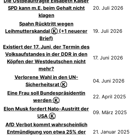
Die Ostbeauftragte Elisabeth Kaiser
SPD kann m.E. beim Gehalt nicht
20. Juli 2026
klagen
Spahn Rücktritt wegen
Leihmutterskandal Ⓚ (+1 neuerer
19. Juli 2026
Brief)
Existiert der 17. Juni, der Termin des
Volksaufstandes in der DDR in den
17. Juni 2026
Köpfen der Westdeutschen nicht
mehr?
Verlorene Wahl in den UN-
04. Juni 2026
Sicherheitsrat Ⓚ
Eine Frau soll Bundespräsidentin
22. April 2025
werden Ⓚ
Elon Musk fordert Nato-Austritt der
09. März 2025
USA Ⓚ
AfD Verbot kommt wahrscheinlich
Entmündigung von etwa 25% der
21. Januar 2025