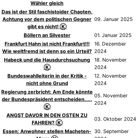
Wähler gleich
Das ist der Stil faschistoider Chaoten.
Achtung vor dem politischen Gegner
09. Januar 2025
gibt es nicht! Ⓚ
Böllern an Silvester
01. Januar 2025
Frankfurt Hahn ist nicht Frankfurt!!!
16. Dezember
Wie weltfremd ist denn so ein Urteil?
2024
Habeck und die Hausdurchsuchung
18. November
Ⓚ
2024
Bundeswahlleiterin in der Kritik -
12. November
nicht ohne Grund
2024
Regierung zerbricht: Am Ende könnte
05. November
der Bundespräsident entscheiden.....
2024
Ⓚ
ANGST DAVOR IN DEN OSTEN ZU
03. Oktober 2024
FAHREN? Ⓚ
Essen: Anwohner stellen Macheten-
30. September