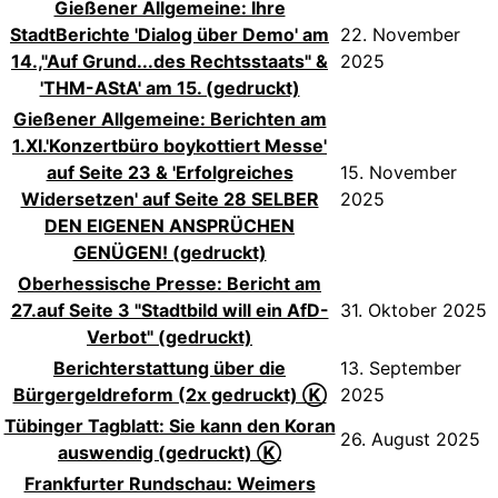
Gießener Allgemeine: Ihre
StadtBerichte 'Dialog über Demo' am
22. November
14.,"Auf Grund...des Rechtsstaats" &
2025
'THM-AStA' am 15. (gedruckt)
Gießener Allgemeine: Berichten am
1.XI.'Konzertbüro boykottiert Messe'
auf Seite 23 & 'Erfolgreiches
15. November
Widersetzen' auf Seite 28 SELBER
2025
DEN EIGENEN ANSPRÜCHEN
GENÜGEN! (gedruckt)
Oberhessische Presse: Bericht am
27.auf Seite 3 "Stadtbild will ein AfD-
31. Oktober 2025
Verbot" (gedruckt)
Berichterstattung über die
13. September
Bürgergeldreform (2x gedruckt) Ⓚ
2025
Tübinger Tagblatt: Sie kann den Koran
26. August 2025
auswendig (gedruckt) Ⓚ
Frankfurter Rundschau: Weimers